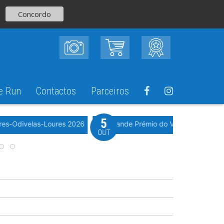
Concordo
e Run
Contactos
Parceiros
5
Evento WeTimi
res-Odivelas-Loures 2026
10º Grande Prémio do Vale Grande 20
OUT