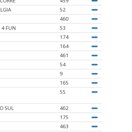
ECORRE
459
LGIA
52
460
 4 FUN
53
174
164
461
54
9
165
55
O SUL
462
175
463