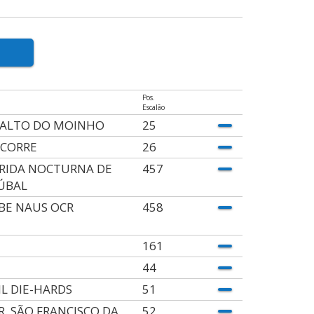
Pos.
Escalão
 ALTO DO MOINHO
25
ECORRE
26
RIDA NOCTURNA DE
457
ÚBAL
BE NAUS OCR
458
161
44
IL DIE-HARDS
51
.R. SÃO FRANCISCO DA
52