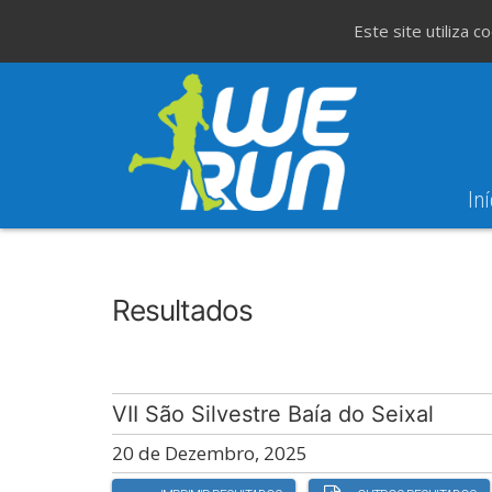
Este site utiliza 
Iní
8
Evento WeT
8ª Corrida de São 
AGO
Resultados
VII São Silvestre Baía do Seixal
20 de Dezembro, 2025