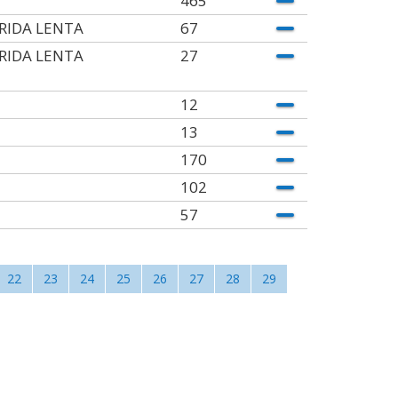
465
RIDA LENTA
67
RIDA LENTA
27
12
13
170
102
57
22
23
24
25
26
27
28
29