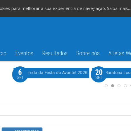
cookies para melhorar a sua experiência de navegação.
Saiba mais...
cio
Eventos
Resultados
Sobre nós
Atletas W
6
20
iming
Evento WeTiming
Romão
37ª Corrida da Festa do Avante! 2026
Meia Maratona Lou
SET
SET