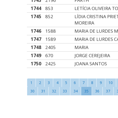
1743
2196
PARTH
1744
853
LETÍCIA OLIVEIRA T
1745
852
LÍDIA CRISTINA PRI
MOREIRA
1746
1588
MARIA DE LURDES 
1747
1589
MARIA DE LURDES 
1748
2405
MARIA
1749
670
JORGE CEREJEIRA
1750
2425
JOANA SANTOS
1
2
3
4
5
6
7
8
9
10
30
31
32
33
34
35
36
37