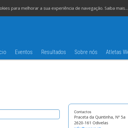
cookies para melhorar a sua experiência de navegação.
Saiba mais...
cio
Eventos
Resultados
Sobre nós
Atletas W
Contactos
Praceta da Quintinha, Nº 5a
2620-161 Odivelas