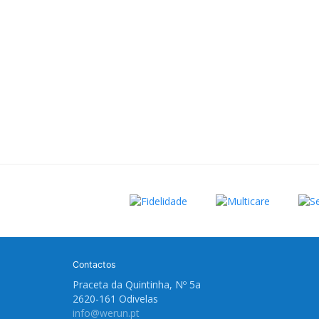
Contactos
Praceta da Quintinha, Nº 5a
2620-161 Odivelas
info@werun.pt