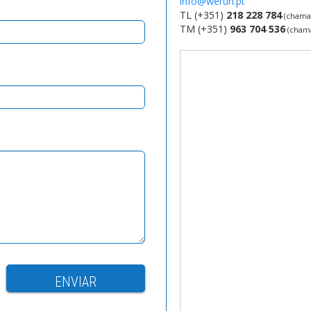
info@werun.pt
TL (+351)
218 228 784
(chamad
TM (+351)
963 704 536
(chama
ENVIAR