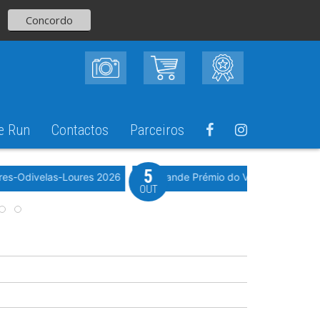
Concordo
e Run
Contactos
Parceiros
5
Evento WeTimi
res-Odivelas-Loures 2026
10º Grande Prémio do Vale Grande 20
OUT