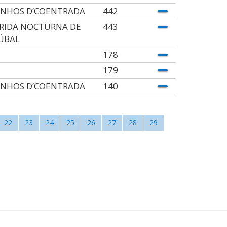
INHOS D’COENTRADA
442
RIDA NOCTURNA DE
443
ÚBAL
178
179
INHOS D’COENTRADA
140
22
23
24
25
26
27
28
29