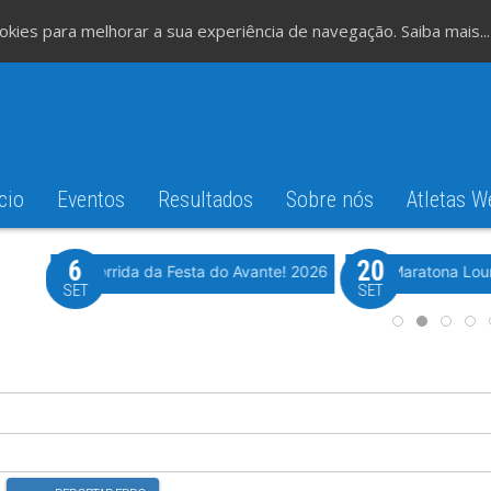
cookies para melhorar a sua experiência de navegação.
Saiba mais...
cio
Eventos
Resultados
Sobre nós
Atletas W
6
20
iming
Evento WeTiming
Romão
37ª Corrida da Festa do Avante! 2026
Meia Maratona Lou
SET
SET