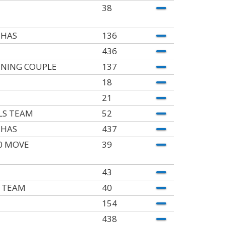
38
HAS
136
436
NING COUPLE
137
18
21
LS TEAM
52
HAS
437
0 MOVE
39
43
 TEAM
40
154
438