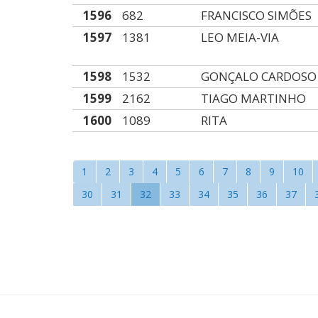
1596
682
FRANCISCO SIMÕES
1597
1381
LEO MEIA-VIA
1598
1532
GONÇALO CARDOSO
1599
2162
TIAGO MARTINHO
1600
1089
RITA
1
2
3
4
5
6
7
8
9
10
30
31
32
33
34
35
36
37