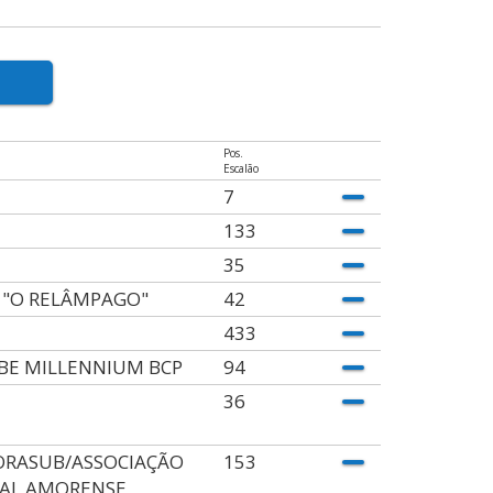
Pos.
Escalão
7
133
35
 "O RELÂMPAGO"
42
433
BE MILLENNIUM BCP
94
36
RASUB/ASSOCIAÇÃO
153
AL AMORENSE