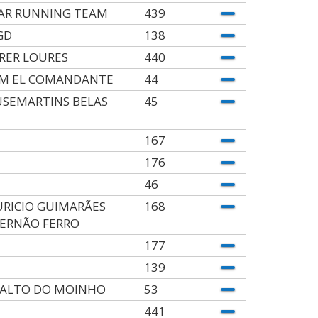
AR RUNNING TEAM
439
GD
138
RER LOURES
440
M EL COMANDANTE
44
SEMARTINS BELAS
45
167
176
46
RICIO GUIMARÃES
168
FERNÃO FERRO
177
139
 ALTO DO MOINHO
53
441