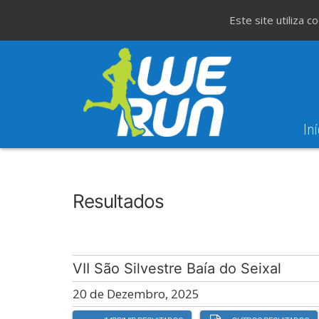
Este site utiliza 
Iní
8
Evento WeT
8ª Corrida de São 
AGO
Resultados
VII São Silvestre Baía do Seixal
20 de Dezembro, 2025