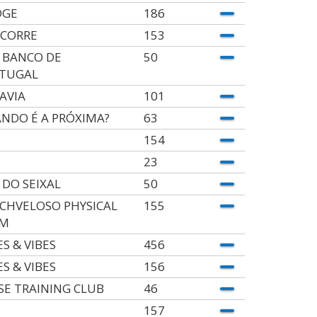
DGE
186
ECORRE
153
 BANCO DE
50
TUGAL
AVIA
101
NDO É A PRÓXIMA?
63
154
23
 DO SEIXAL
50
CHVELOSO PHYSICAL
155
AM
ES & VIBES
456
ES & VIBES
156
SE TRAINING CLUB
46
157