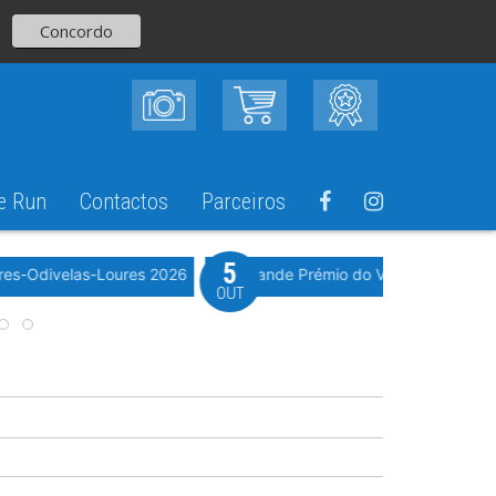
Concordo
e Run
Contactos
Parceiros
5
Evento WeTimi
res-Odivelas-Loures 2026
10º Grande Prémio do Vale Grande 20
OUT