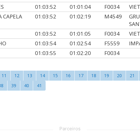
ES
01:03:52
01:01:04
F0034
VIE
A CAPELA
01:03:52
01:02:19
M4549
GRU
SAN
01:03:52
01:01:05
F0034
VIE
HO
01:03:54
01:02:54
F5559
IMP
01:03:55
01:02:20
F0034
11
12
13
14
15
16
17
18
19
20
21
38
39
40
41
Parceiros