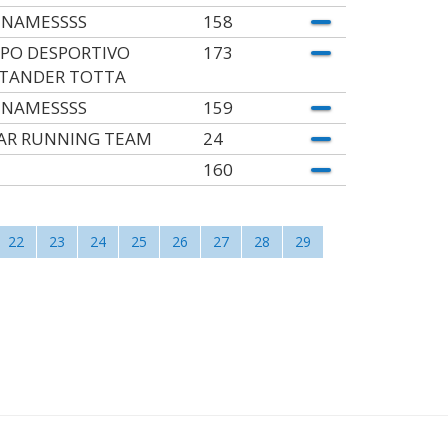
TNAMESSSS
158
PO DESPORTIVO
173
TANDER TOTTA
TNAMESSSS
159
AR RUNNING TEAM
24
160
22
23
24
25
26
27
28
29