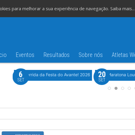
cookies para melhorar a sua experiência de navegação.
Saiba mais...
cio
Eventos
Resultados
Sobre nós
Atletas W
6
20
iming
Evento WeTiming
Romão
37ª Corrida da Festa do Avante! 2026
Meia Maratona Lou
SET
SET