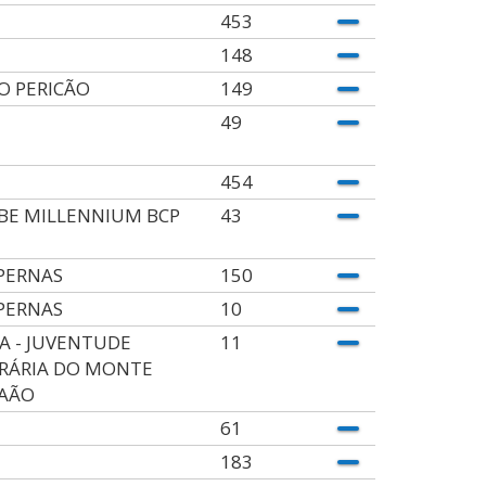
453
148
O PERICÃO
149
49
454
BE MILLENNIUM BCP
43
PERNAS
150
PERNAS
10
A - JUVENTUDE
11
RÁRIA DO MONTE
AÃO
61
183