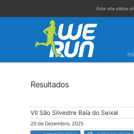
Este site utiliza 
Iní
8
Evento WeT
8ª Corrida de São 
AGO
Resultados
VII São Silvestre Baía do Seixal
20 de Dezembro, 2025