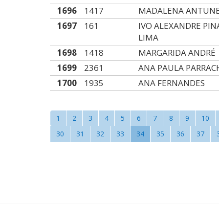
1696
1417
MADALENA ANTUN
1697
161
IVO ALEXANDRE PIN
LIMA
1698
1418
MARGARIDA ANDRÉ
1699
2361
ANA PAULA PARRAC
1700
1935
ANA FERNANDES
1
2
3
4
5
6
7
8
9
10
30
31
32
33
34
35
36
37