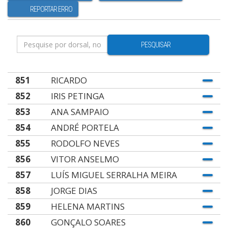
REPORTAR ERRO
PESQUISAR
851
RICARDO
852
IRIS PETINGA
853
ANA SAMPAIO
854
ANDRÉ PORTELA
855
RODOLFO NEVES
856
VITOR ANSELMO
857
LUÍS MIGUEL SERRALHA MEIRA
858
JORGE DIAS
859
HELENA MARTINS
860
GONÇALO SOARES