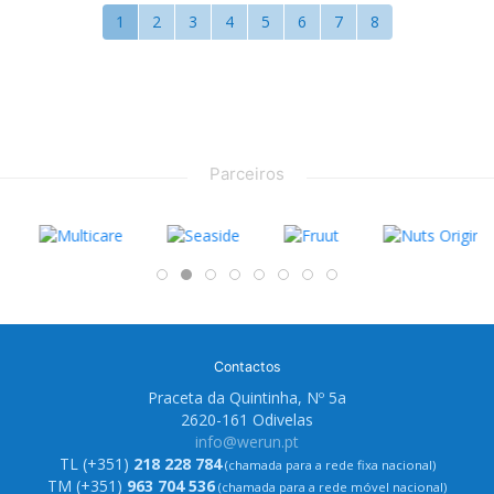
1
2
3
4
5
6
7
8
Parceiros
Contactos
Praceta da Quintinha, Nº 5a
2620-161 Odivelas
info@werun.pt
TL (+351)
218 228 784
(chamada para a rede fixa nacional)
TM (+351)
963 704 536
(chamada para a rede móvel nacional)