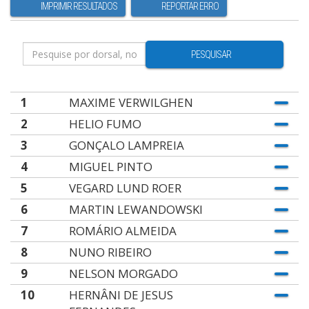
IMPRIMIR RESULTADOS
REPORTAR ERRO
PESQUISAR
1
MAXIME VERWILGHEN
2
HELIO FUMO
3
GONÇALO LAMPREIA
4
MIGUEL PINTO
5
VEGARD LUND ROER
6
MARTIN LEWANDOWSKI
7
ROMÁRIO ALMEIDA
8
NUNO RIBEIRO
9
NELSON MORGADO
10
HERNÂNI DE JESUS