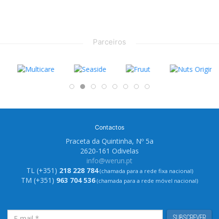
Parceiros
Contactos
Praceta da Quintinha, Nº 5a
2620-161 Odivelas
info@werun.pt
TL (+351)
218 228 784
(chamada para a rede fixa nacional)
TM (+351)
963 704 536
(chamada para a rede móvel nacional)
SUBSCREVER