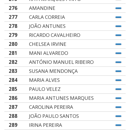
276
AMANDINE
277
CARLA CORREIA
278
JOÃO ANTUNES
279
RICARDO CAVALHEIRO
280
CHELSEA IRVINE
281
MANI ALVAREDO
282
ANTÓNIO MANUEL RIBEIRO
283
SUSANA MENDONÇA
284
MARIA ALVES
285
PAULO VELEZ
286
MARIA ANTUNES MARQUES
287
CAROLINA PEREIRA
288
JOÃO PAULO SANTOS
289
IRINA PEREIRA