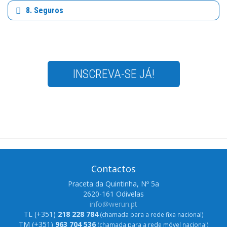
8. Seguros
INSCREVA-SE JÁ!
Contactos
Praceta da Quintinha, Nº 5a
2620-161 Odivelas
info@werun.pt
TL (+351)
218 228 784
(chamada para a rede fixa nacional)
TM (+351)
963 704 536
(chamada para a rede móvel nacional)