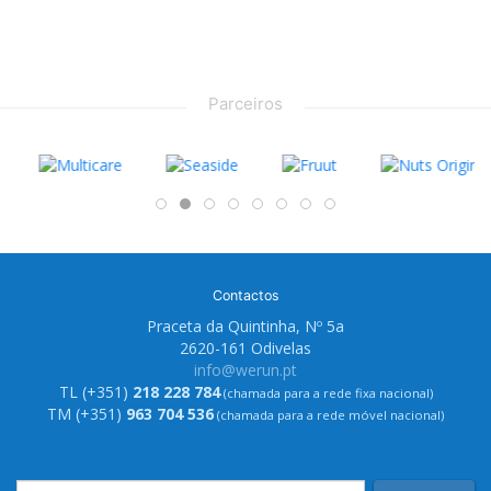
Parceiros
Contactos
Praceta da Quintinha, Nº 5a
2620-161 Odivelas
info@werun.pt
TL (+351)
218 228 784
(chamada para a rede fixa nacional)
TM (+351)
963 704 536
(chamada para a rede móvel nacional)