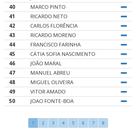
40
MARCO PINTO
41
RICARDO NETO
42
CARLOS FLORÊNCIA
43
RICARDO MORENO
44
FRANCISCO FARINHA
45
CÁTIA SOFIA NASCIMENTO
46
JOÃO MARAL
47
MANUEL ABREU
48
MIGUEL OLIVEIRA
49
VITOR AMADO
50
JOAO FONTE-BOA
1
2
3
4
5
6
7
8