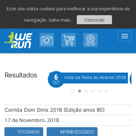
Este site utiliza cookies para melhorar a sua experiência de
navegação.
Saiba mais...
Concordo
Toggl
navig
Resultados
8
6
Evento WeTiming
Evento WeTiming
 Corrida de São Romão
37ª Corrida da Festa do Avante! 2026
M
GO
SET
Corrida Dom Dinis 2018 (Edição anos 80)
17 de Novembro, 2018
FOTOGRAFIAS
IMPRIMIR RESULTADOS