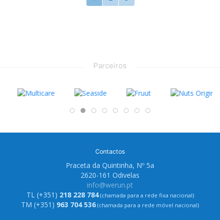
Parceiros
Contactos
Praceta da Quintinha, Nº 5a
2620-161 Odivelas
info@werun.pt
TL (+351)
218 228 784
(chamada para a rede fixa nacional)
TM (+351)
963 704 536
(chamada para a rede móvel nacional)