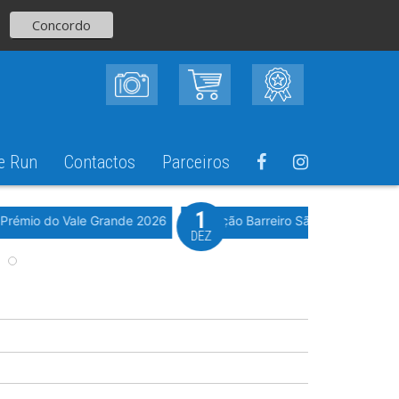
Concordo
e Run
Contactos
Parceiros
1
Evento WeTiming
 Prémio do Vale Grande 2026
6ª Edição Barreiro São Silvestre 202
DEZ