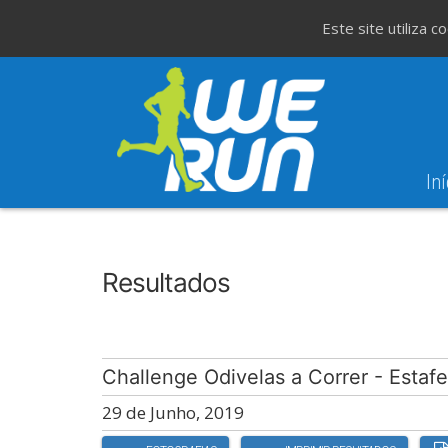
Este site utiliza 
Iní
6
Evento WeT
37ª Corrida da Festa do Avante!
SET
Resultados
Challenge Odivelas a Correr - Estaf
29 de Junho, 2019