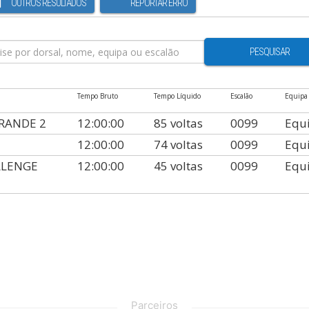
OUTROS RESULTADOS
REPORTAR ERRO
PESQUISAR
Tempo Bruto
Tempo Líquido
Escalão
Equipa
RANDE 2
12:00:00
85 voltas
0099
Equ
12:00:00
74 voltas
0099
Equ
LLENGE
12:00:00
45 voltas
0099
Equ
Parceiros