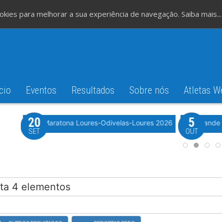
cookies para melhorar a sua experiência de navegação.
Saiba mais...
cio
Eventos
Resultados
Sobre nós
Atletas W
20
5
iming
 2026
Meia Maratona Loures-Odivelas-Loures 2026
10º Grande
SET
OUT
eta 4 elementos