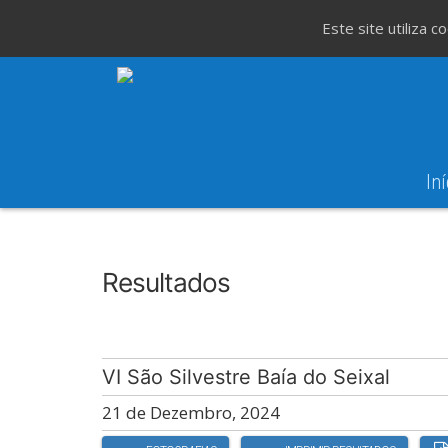
Este site utiliza 
Iní
8
Evento WeT
8ª Corrida de São 
AGO
Resultados
VI São Silvestre Baía do Seixal
21 de Dezembro, 2024