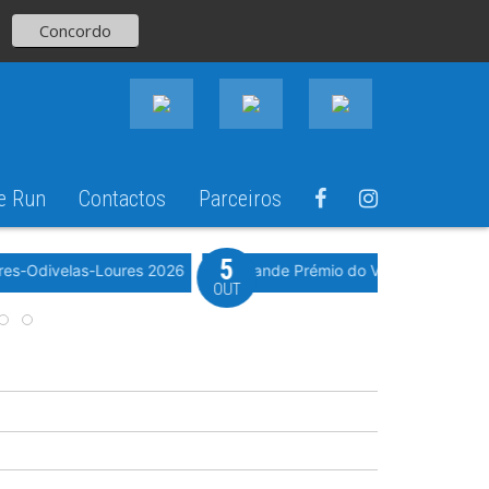
Concordo
e Run
Contactos
Parceiros
5
Evento WeTimi
res-Odivelas-Loures 2026
10º Grande Prémio do Vale Grande 20
OUT