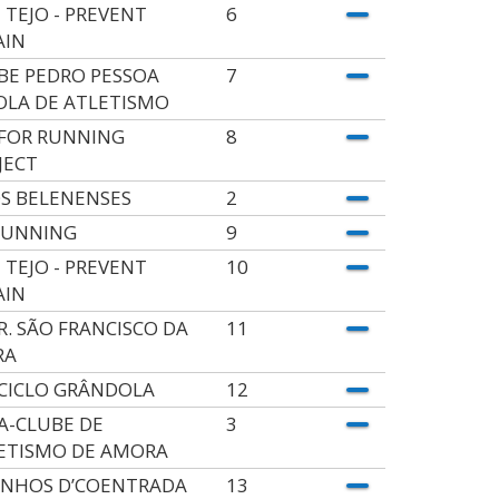
 TEJO - PREVENT
6
AIN
BE PEDRO PESSOA
7
OLA DE ATLETISMO
FOR RUNNING
8
JECT
OS BELENENSES
2
RUNNING
9
 TEJO - PREVENT
10
AIN
.R. SÃO FRANCISCO DA
11
RA
CICLO GRÂNDOLA
12
A-CLUBE DE
3
ETISMO DE AMORA
INHOS D’COENTRADA
13