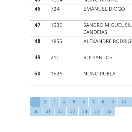
46
724
EMANUEL DIOGO
47
1539
SANDRO MIGUEL SI
CANDEIAS
48
1855
ALEXANDRE RODRIG
49
210
RUI SANTOS
50
1526
NUNO RUELA
1
2
3
4
5
6
7
8
9
10
30
31
32
33
34
35
36