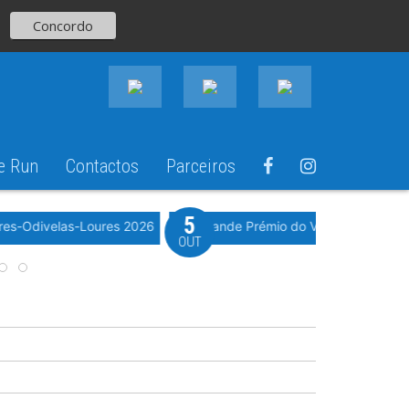
Concordo
e Run
Contactos
Parceiros
5
Evento WeTimi
res-Odivelas-Loures 2026
10º Grande Prémio do Vale Grande 20
OUT