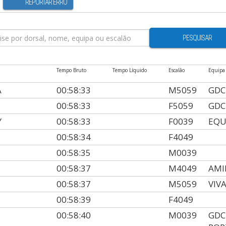
REPORTAR ERRO
PESQUISAR
Tempo Bruto
Tempo Líquido
Escalão
Equipa
A
00:58:33
M5059
GDC
00:58:33
F5059
GDC
Y
00:58:33
F0039
EQU
00:58:34
F4049
00:58:35
M0039
00:58:37
M4049
AMI
00:58:37
M5059
VIV
00:58:39
F4049
00:58:40
M0039
GDC