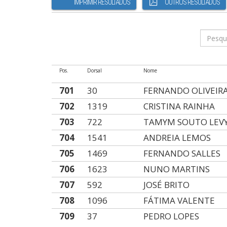
IMPRIMIR RESULTADOS
OUTROS RESULTADOS
Pos.
Dorsal
Nome
701
30
FERNANDO OLIVEIR
702
1319
CRISTINA RAINHA
703
722
TAMYM SOUTO LEV
704
1541
ANDREIA LEMOS
705
1469
FERNANDO SALLES
706
1623
NUNO MARTINS
707
592
JOSÉ BRITO
708
1096
FÁTIMA VALENTE
709
37
PEDRO LOPES