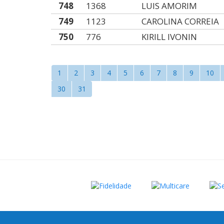
748
1368
LUIS AMORIM
749
1123
CAROLINA CORREIA
750
776
KIRILL IVONIN
1
2
3
4
5
6
7
8
9
10
30
31