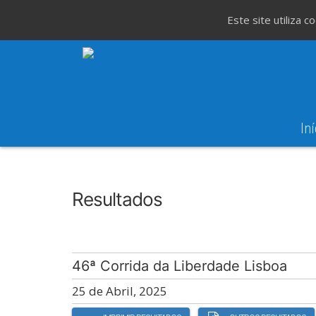
Este site utiliza 
Iní
8
Evento WeT
8ª Corrida de São 
AGO
Resultados
46ª Corrida da Liberdade Lisboa
25 de Abril, 2025