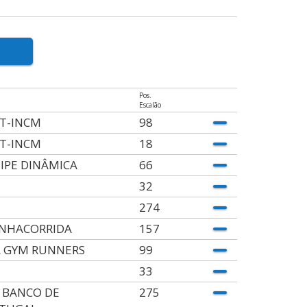
Pos.
Escalão
T-INCM
98
T-INCM
18
IPE DINÂMICA
66
32
274
NHACORRIDA
157
A GYM RUNNERS
99
33
 BANCO DE
275