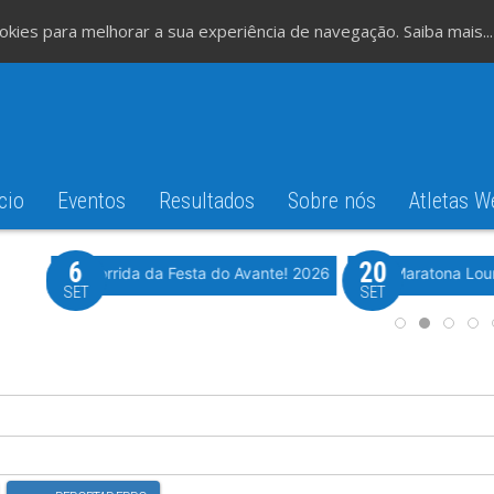
cookies para melhorar a sua experiência de navegação.
Saiba mais...
cio
Eventos
Resultados
Sobre nós
Atletas W
6
20
iming
Evento WeTiming
Romão
37ª Corrida da Festa do Avante! 2026
Meia Maratona Lou
SET
SET