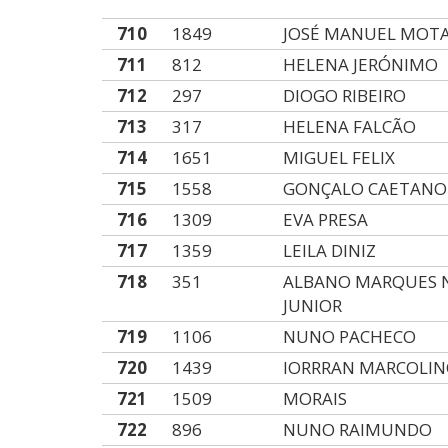
710
1849
JOSÉ MANUEL MOT
711
812
HELENA JERÓNIMO
712
297
DIOGO RIBEIRO
713
317
HELENA FALCÃO
714
1651
MIGUEL FELIX
715
1558
GONÇALO CAETANO
716
1309
EVA PRESA
717
1359
LEILA DINIZ
718
351
ALBANO MARQUES 
JUNIOR
719
1106
NUNO PACHECO
720
1439
IORRRAN MARCOLI
721
1509
MORAIS
722
896
NUNO RAIMUNDO