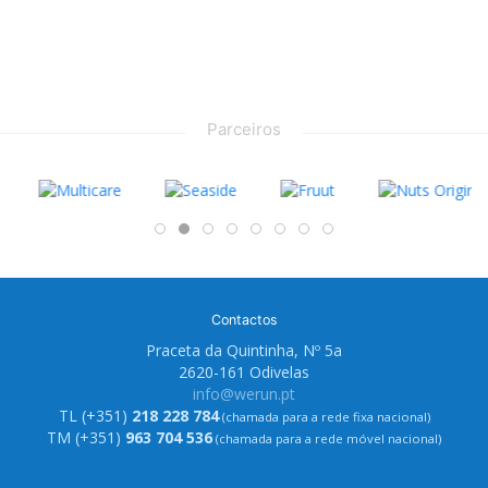
Parceiros
Contactos
Praceta da Quintinha, Nº 5a
2620-161 Odivelas
info@werun.pt
TL (+351)
218 228 784
(chamada para a rede fixa nacional)
TM (+351)
963 704 536
(chamada para a rede móvel nacional)