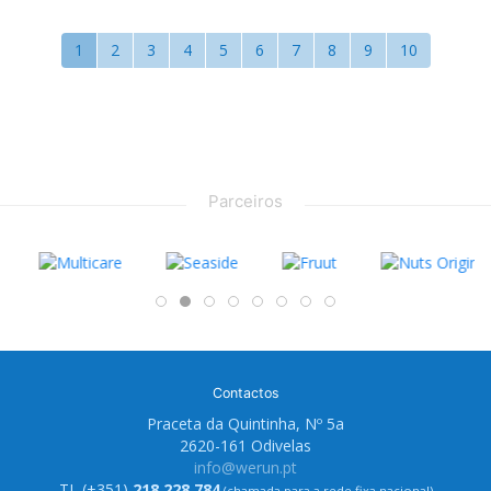
1
2
3
4
5
6
7
8
9
10
Parceiros
Contactos
Praceta da Quintinha, Nº 5a
2620-161 Odivelas
info@werun.pt
TL (+351)
218 228 784
(chamada para a rede fixa nacional)