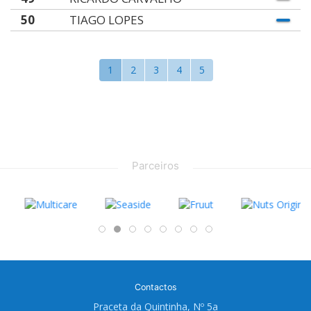
50
TIAGO LOPES
1
2
3
4
5
Parceiros
Contactos
Praceta da Quintinha, Nº 5a