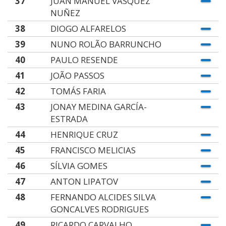
37
JUAN MANUEL VASQUEZ
NUÑEZ
38
DIOGO ALFARELOS
39
NUNO ROLÃO BARRUNCHO
40
PAULO RESENDE
41
JOÃO PASSOS
42
TOMÁS FARIA
43
JONAY MEDINA GARCÍA-
ESTRADA
44
HENRIQUE CRUZ
45
FRANCISCO MELICIAS
46
SÍLVIA GOMES
47
ANTON LIPATOV
48
FERNANDO ALCIDES SILVA
GONCALVES RODRIGUES
49
RICARDO CARVALHO