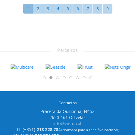
1
2
3
4
5
6
7
8
9
Parceiros
Contactos
Praceta da Quintinha, Nº 5a
2620-161 Odivelas
info@werun.pt
TL (+351)
218 228 784
(chamada para a rede fixa nacional)