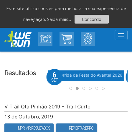
Este site utiliza cookies para melhorar a sua experiência de
navegação.
Saiba mais...
Concordo
Toggl
navig
Resultados
8
6
Evento WeTiming
Evento WeTiming
 Corrida de São Romão
37ª Corrida da Festa do Avante! 2026
M
GO
SET
V Trail Qta Pinhão 2019 - Trail Curto
13 de Outubro, 2019
IMPRIMIR RESULTADOS
REPORTAR ERRO