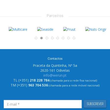
Parceiros
Contactos
Praceta da Quintinha, Nº 5a
2620-161 Odivelas
info@werun.pt
TL (+351)
218 228 784
(chamada para a rede fixa nacional)
TM (+351)
963 704 536
(chamada para a rede móvel nacional)
SUBSCREVER