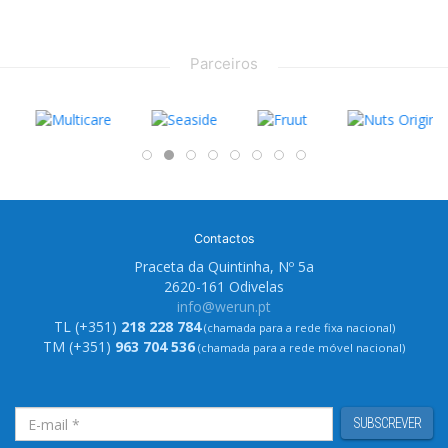
Parceiros
Contactos
Praceta da Quintinha, Nº 5a
2620-161 Odivelas
info@werun.pt
TL (+351)
218 228 784
(chamada para a rede fixa nacional)
TM (+351)
963 704 536
(chamada para a rede móvel nacional)
SUBSCREVER