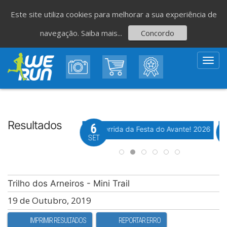
Este site utiliza cookies para melhorar a sua experiência de
navegação.
Saiba mais...
Concordo
Toggl
navig
Resultados
8
6
Evento WeTiming
Evento WeTiming
 Corrida de São Romão
37ª Corrida da Festa do Avante! 2026
M
GO
SET
Trilho dos Arneiros - Mini Trail
19 de Outubro, 2019
IMPRIMIR RESULTADOS
REPORTAR ERRO