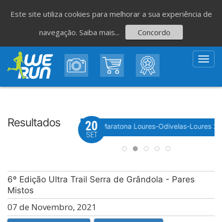
Este site utiliza cookies para melhorar a sua experiência de
navegação.
Saiba mais...
Concordo
Toggl
navig
Resultados
20
Evento WeTiming
 Festa do Avante! 2026
Meia Maratona Loures-Odivelas-Loures 2
SET
6º Edição Ultra Trail Serra de Grândola - Pares
Mistos
07 de Novembro, 2021