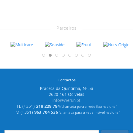
Parceiros
Contactos
Praceta da Quintinha, Nº 5a
2620-161 Odivelas
info@werun.pt
TL (+351)
218 228 784
(chamada para a rede fixa nacional)
TM (+351)
963 704 536
(chamada para a rede móvel nacional)