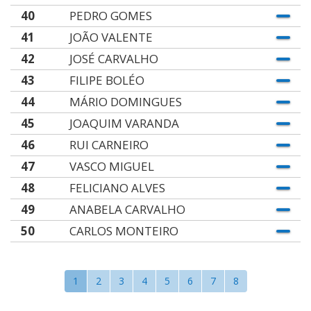
40
PEDRO GOMES
41
JOÃO VALENTE
42
JOSÉ CARVALHO
43
FILIPE BOLÉO
44
MÁRIO DOMINGUES
45
JOAQUIM VARANDA
46
RUI CARNEIRO
47
VASCO MIGUEL
48
FELICIANO ALVES
49
ANABELA CARVALHO
50
CARLOS MONTEIRO
1
2
3
4
5
6
7
8