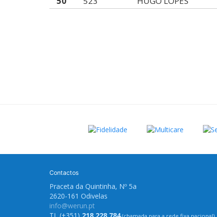
50
523
HUGO LOPES
Contactos
Praceta da Quintinha, Nº 5a
2620-161 Odivelas
info@werun.pt
TL (+351)
218 228 784
(chamada para a rede fixa nacional)