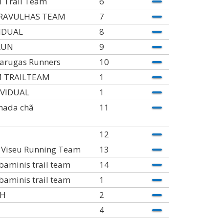
 Trail Team
6
RAVULHAS TEAM
7
VIDUAL
8
RUN
9
tarugas Runners
10
 TRAILTEAM
1
IVIDUAL
1
hada chã
11
12
. Viseu Running Team
13
aminis trail team
14
aminis trail team
1
OH
2
4