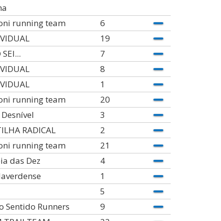
ha
oni running team
6
IVIDUAL
19
SEI...
7
IVIDUAL
8
IVIDUAL
1
oni running team
20
Desnível
3
ILHA RADICAL
2
oni running team
21
ia das Dez
4
laverdense
1
5
o Sentido Runners
9