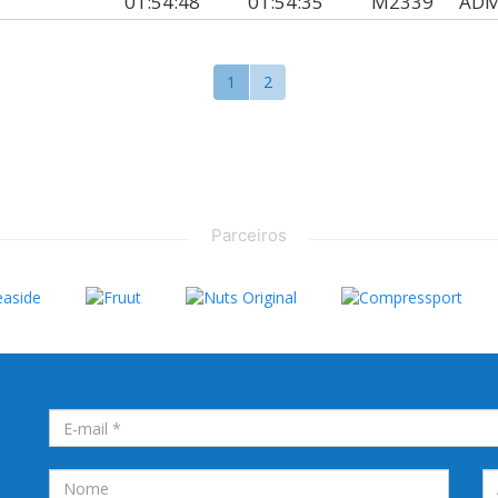
01:54:48
01:54:35
M2339
ADM
1
2
Parceiros