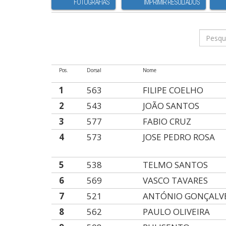
FOTOGRAFIAS
IMPRIMIR RESULTADOS
Pos.
Dorsal
Nome
1
563
FILIPE COELHO
2
543
JOÃO SANTOS
3
577
FABIO CRUZ
4
573
JOSE PEDRO ROSA
5
538
TELMO SANTOS
6
569
VASCO TAVARES
7
521
ANTÓNIO GONÇALV
8
562
PAULO OLIVEIRA