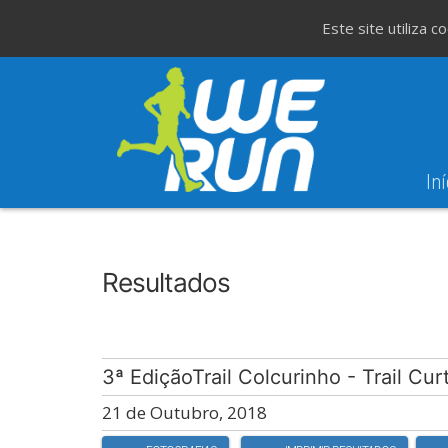
Este site utiliza 
Iní
8
Evento WeT
8ª Corrida de São 
AGO
Resultados
3ª EdiçãoTrail Colcurinho - Trail Cur
21 de Outubro, 2018