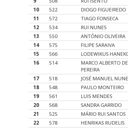
9
508
RUI ISENTO
10
522
DIOGO FIGUEIREDO
11
572
TIAGO FONSECA
12
534
RUI NUNES
13
550
ANTÓNIO OLIVEIRA
14
575
FILIPE SARAIVA
15
566
LODEWIKUS HANE
16
514
MARCO ALBERTO DE
PEREIRA
17
518
JOSÉ MANUEL NUNE
18
548
PAULO MONTEIRO
19
561
LUIS MENDES
20
568
SANDRA GARRIDO
21
525
MÁRIO RUI SANTOS
22
578
HENRIKAS RUDELIS