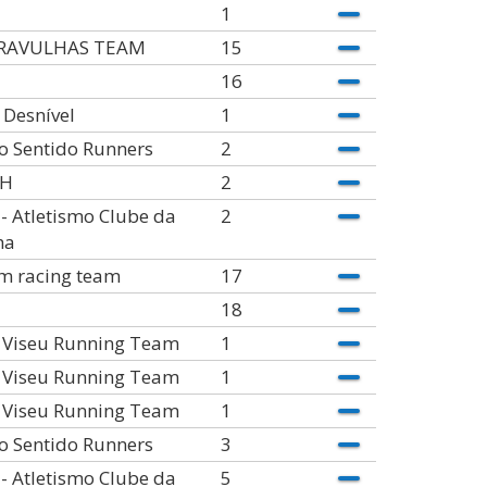
1
RAVULHAS TEAM
15
16
Desnível
1
o Sentido Runners
2
OH
2
- Atletismo Clube da
2
ha
m racing team
17
18
. Viseu Running Team
1
. Viseu Running Team
1
. Viseu Running Team
1
o Sentido Runners
3
- Atletismo Clube da
5