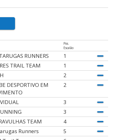
Pos.
Escalão
TARUGAS RUNNERS
1
RES TRAIL TEAM
1
OH
2
BE DESPORTIVO EM
2
VIMENTO
IVIDUAL
3
RUNNING
3
RAVULHAS TEAM
4
tarugas Runners
5