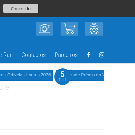
Concordo
e Run
Contactos
Parceiros
5
Evento WeTimi
res-Odivelas-Loures 2026
10º Grande Prémio do Vale Grande 20
OUT