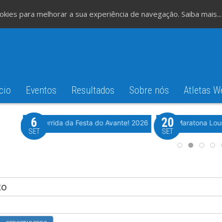
cookies para melhorar a sua experiência de navegação.
Saiba mais...
cio
Eventos
Resultados
Sobre nós
Atletas W
6
20
iming
Evento WeTiming
Romão
37ª Corrida da Festa do Avante! 2026
Meia Maratona Lou
SET
SET
to