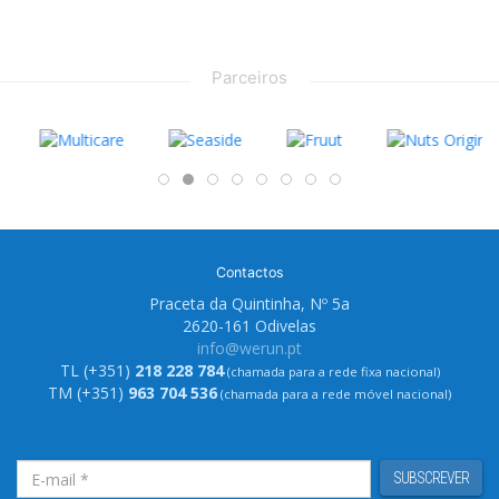
Parceiros
Contactos
Praceta da Quintinha, Nº 5a
2620-161 Odivelas
info@werun.pt
TL (+351)
218 228 784
(chamada para a rede fixa nacional)
TM (+351)
963 704 536
(chamada para a rede móvel nacional)
SUBSCREVER