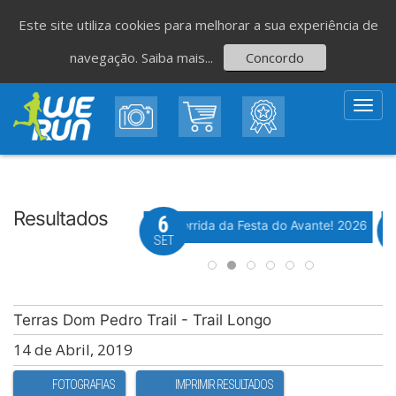
Este site utiliza cookies para melhorar a sua experiência de
navegação.
Saiba mais...
Concordo
Toggl
navig
Resultados
8
6
Evento WeTiming
Evento WeTiming
 Corrida de São Romão
37ª Corrida da Festa do Avante! 2026
M
GO
SET
Terras Dom Pedro Trail - Trail Longo
14 de Abril, 2019
FOTOGRAFIAS
IMPRIMIR RESULTADOS