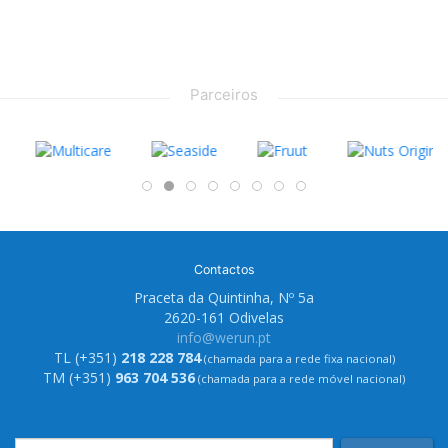
Parceiros
Contactos
Praceta da Quintinha, Nº 5a
2620-161 Odivelas
info@werun.pt
TL (+351)
218 228 784
(chamada para a rede fixa nacional)
TM (+351)
963 704 536
(chamada para a rede móvel nacional)