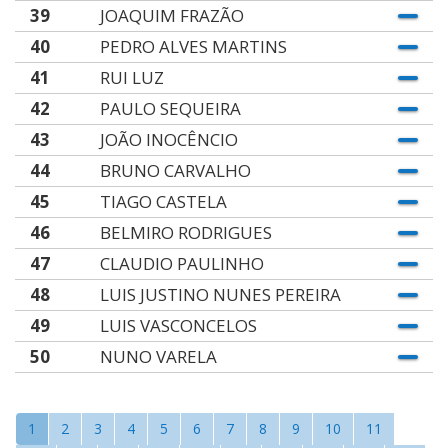
39
JOAQUIM FRAZÃO
40
PEDRO ALVES MARTINS
41
RUI LUZ
42
PAULO SEQUEIRA
43
JOÃO INOCÊNCIO
44
BRUNO CARVALHO
45
TIAGO CASTELA
46
BELMIRO RODRIGUES
47
CLAUDIO PAULINHO
48
LUIS JUSTINO NUNES PEREIRA
49
LUIS VASCONCELOS
50
NUNO VARELA
1
2
3
4
5
6
7
8
9
10
11