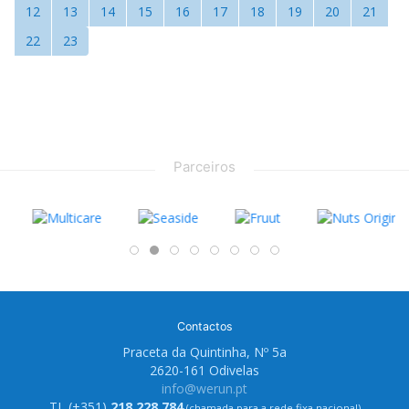
12
13
14
15
16
17
18
19
20
21
22
23
Parceiros
Contactos
Praceta da Quintinha, Nº 5a
2620-161 Odivelas
info@werun.pt
TL (+351)
218 228 784
(chamada para a rede fixa nacional)