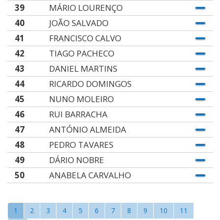
39
MÁRIO LOURENÇO
40
JOÃO SALVADO
41
FRANCISCO CALVO
42
TIAGO PACHECO
43
DANIEL MARTINS
44
RICARDO DOMINGOS
45
NUNO MOLEIRO
46
RUI BARRACHA
47
ANTÓNIO ALMEIDA
48
PEDRO TAVARES
49
DÁRIO NOBRE
50
ANABELA CARVALHO
1
2
3
4
5
6
7
8
9
10
11