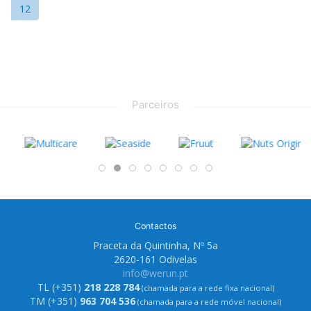
12
Parceiros
Contactos
Praceta da Quintinha, Nº 5a
2620-161 Odivelas
info@werun.pt
TL (+351)
218 228 784
(chamada para a rede fixa nacional)
TM (+351)
963 704 536
(chamada para a rede móvel nacional)