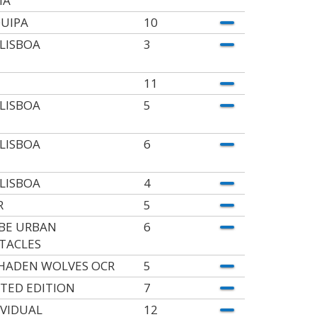
IA
UIPA
10
 LISBOA
3
11
 LISBOA
5
 LISBOA
6
 LISBOA
4
R
5
BE URBAN
6
TACLES
HADEN WOLVES OCR
5
ITED EDITION
7
IVIDUAL
12