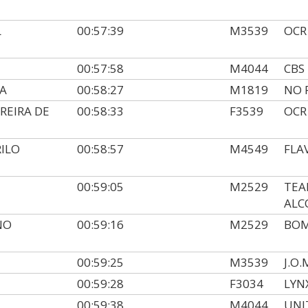
L
00:57:39
M3539
OCR
00:57:58
M4044
CBS
HA
00:58:27
M1819
NO 
REIRA DE
00:58:33
F3539
OCR
RILO
00:58:57
M4549
FLA
00:59:05
M2529
TEA
ALC
NO
00:59:16
M2529
BOM
00:59:25
M3539
J.O.
00:59:28
F3034
LYN
00:59:38
M4044
UNI