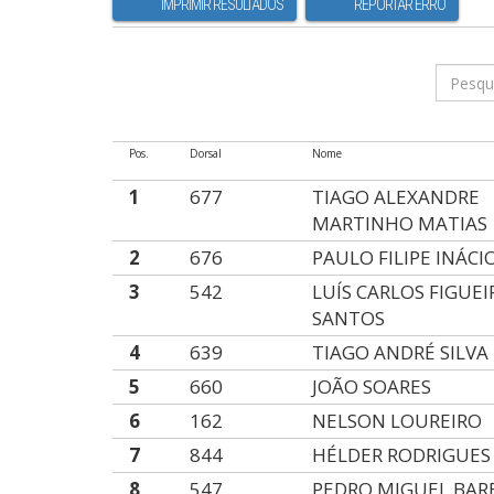
IMPRIMIR RESULTADOS
REPORTAR ERRO
Pos.
Dorsal
Nome
1
677
TIAGO ALEXANDRE
MARTINHO MATIAS
2
676
PAULO FILIPE INÁC
3
542
LUÍS CARLOS FIGUE
SANTOS
4
639
TIAGO ANDRÉ SILVA
5
660
JOÃO SOARES
6
162
NELSON LOUREIRO
7
844
HÉLDER RODRIGUES
8
547
PEDRO MIGUEL BAR