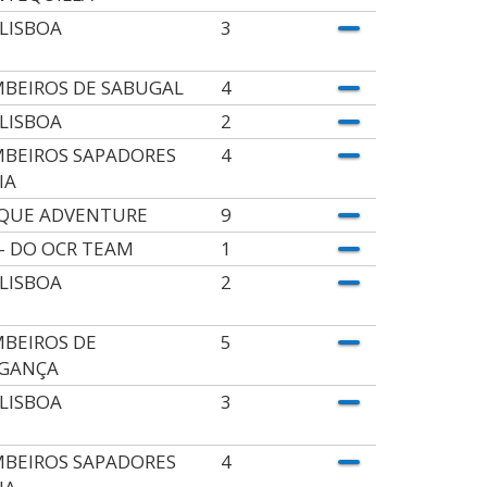
 LISBOA
3
BEIROS DE SABUGAL
4
 LISBOA
2
BEIROS SAPADORES
4
IA
QUE ADVENTURE
9
 - DO OCR TEAM
1
 LISBOA
2
BEIROS DE
5
GANÇA
 LISBOA
3
BEIROS SAPADORES
4