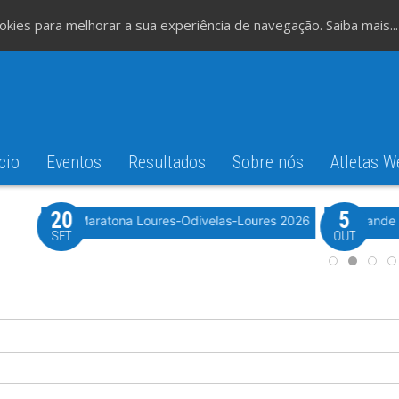
cookies para melhorar a sua experiência de navegação.
Saiba mais...
cio
Eventos
Resultados
Sobre nós
Atletas W
20
5
iming
 2026
Meia Maratona Loures-Odivelas-Loures 2026
10º Grande
SET
OUT