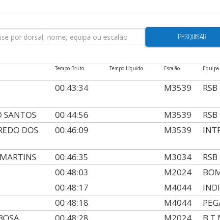
PESQUISAR
Tempo Bruto
Tempo Líquido
Escalão
Equipa
00:43:34
M3539
RSB
IO SANTOS
00:44:56
M3539
RSB
IREDO DOS
00:46:09
M3539
INT
 MARTINS
00:46:35
M3034
RSB
00:48:03
M2024
BOM
00:48:17
M4044
IND
00:48:18
M4044
PEG
BOSA
00:48:28
M2024
B.T.