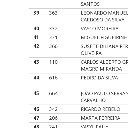
SANTOS
39
363
LEONARDO MANUE
CARDOSO DA SILVA
40
332
VASCO MOREIRA
41
331
MIGUEL FIGUEIRIN
42
366
SUSETE DILIANA FER
OLIVEIRA
43
110
CARLOS ALBERTO G
MAGRO MIRANDA
44
616
PEDRO DA SILVA
45
664
JOÃO PAULO SERRA
CARVALHO
46
342
RICARDO REBELO
47
206
MARTA FERREIRA
48
241
VASYL PALIY