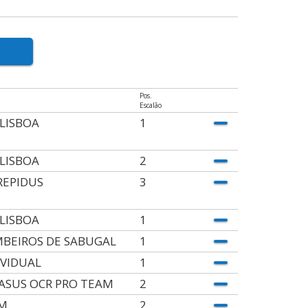
Pos.
Escalão
 LISBOA
1
 LISBOA
2
REPIDUS
3
 LISBOA
1
BEIROS DE SABUGAL
1
IVIDUAL
1
ASUS OCR PRO TEAM
2
M.
2