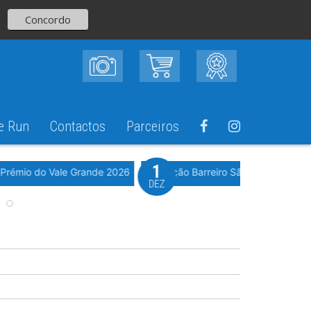
Concordo
e Run
Contactos
Parceiros
1
Evento WeTiming
 Prémio do Vale Grande 2026
6ª Edição Barreiro São Silvestre 202
DEZ