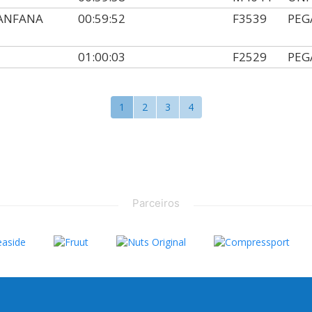
HANFANA
00:59:52
F3539
PEG
01:00:03
F2529
PEG
1
2
3
4
Parceiros