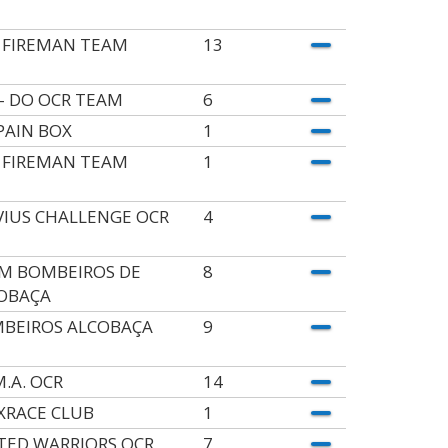
 FIREMAN TEAM
13
 - DO OCR TEAM
6
PAIN BOX
1
 FIREMAN TEAM
1
VIUS CHALLENGE OCR
4
M BOMBEIROS DE
8
OBAÇA
BEIROS ALCOBAÇA
9
M.A. OCR
14
XRACE CLUB
1
TED WARRIORS OCR
7