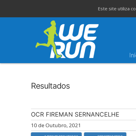
Este site utiliza 
Iní
6
Evento WeT
37ª Corrida da Festa do Avante!
SET
Resultados
OCR FIREMAN SERNANCELHE
10 de Outubro, 2021