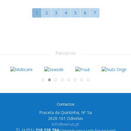
1
2
3
4
5
6
7
Parceiros
Contactos
Praceta da Quintinha, Nº 5a
2620-161 Odivelas
info@werun.pt
TL (+351)
218 228 784
(chamada para a rede fixa nacional)