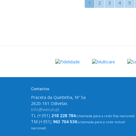
1
2
3
4
5
Contactos
Praceta da Quintinha, Nº 5a
2620-161 Odivelas
info@werun.pt
TL (+351)
218 228 784
(chamada para a rede fixa nacional)
TM (+351)
963 704 536
(chamada para a rede móvel
nacional)