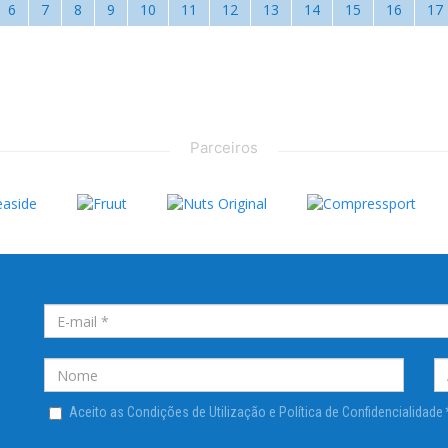
6
7
8
9
10
11
12
13
14
15
16
17
Parceiros
Aceito as Condições de Utilização e Política de Confidencialidade