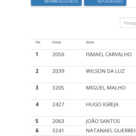
IMPRIMIR RESULTADOS
REPORTAR ERRO
Pos.
Dorsal
Nome
1
2056
ISMAEL CARVALHO
2
2039
WILSON DA LUZ
3
3205
MIGUEL MALHO
4
2427
HUGO IGREJA
5
2063
JOÃO SANTOS
6
3241
NATANAEL GUERRE