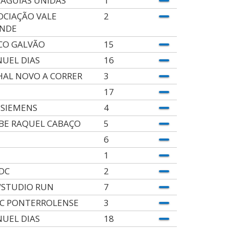
 ÁGUIAS UNIDAS
1
OCIAÇÃO VALE
2
NDE
CO GALVÃO
15
UEL DIAS
16
HAL NOVO A CORRER
3
17
 SIEMENS
4
BE RAQUEL CABAÇO
5
6
1
DC
2
STUDIO RUN
7
C PONTERROLENSE
3
UEL DIAS
18