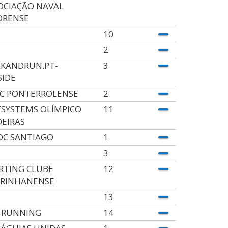
OCIAÇÃO NAVAL
RENSE
10
2
KANDRUN.PT-
3
SIDE
C PONTERROLENSE
2
SYSTEMS OLÍMPICO
11
OEIRAS
DC SANTIAGO
1
3
RTING CLUBE
12
RINHANENSE
13
 RUNNING
14