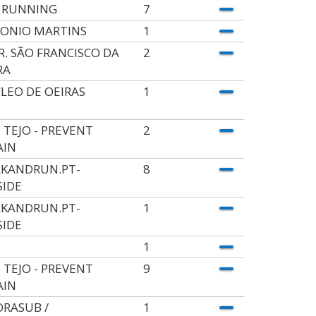
 RUNNING
7
ONIO MARTINS
1
.R. SÃO FRANCISCO DA
2
RA
LEO DE OEIRAS
1
 TEJO - PREVENT
2
AIN
KANDRUN.PT-
8
SIDE
KANDRUN.PT-
1
SIDE
1
 TEJO - PREVENT
9
AIN
RASUB /
1