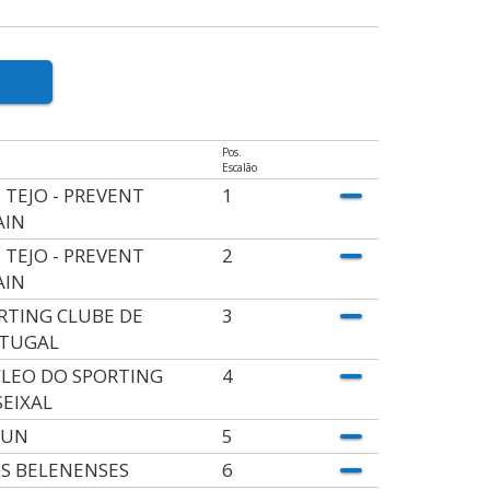
Pos.
Escalão
 TEJO - PREVENT
1
AIN
 TEJO - PREVENT
2
AIN
RTING CLUBE DE
3
TUGAL
LEO DO SPORTING
4
SEIXAL
RUN
5
OS BELENENSES
6