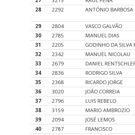
27
3215
RAUL PENA
28
2292
ANTÓNIO BARBOSA
29
2804
VASCO GALVÃO
30
2785
MANUEL DIAS
31
2205
GODINHO DA SILVA
32
2342
MANUEL NICOLAU
33
2679
DANIEL RENTSCHLE
34
2836
RODRIGO SILVA
35
2368
RICARDO JORGE
36
3020
JOÃO CORREIA
37
2796
LUIS REBELO
38
3159
MARIO AMBROZIO
39
2094
JOSÉ LEMOS
40
2787
FRANCISCO