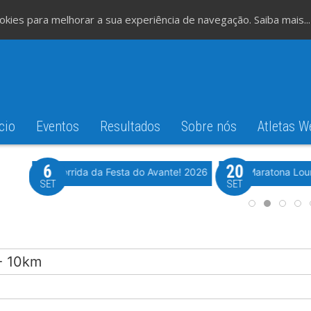
cookies para melhorar a sua experiência de navegação.
Saiba mais...
cio
Eventos
Resultados
Sobre nós
Atletas W
6
20
iming
Evento WeTiming
Romão
37ª Corrida da Festa do Avante! 2026
Meia Maratona Lou
SET
SET
- 10km