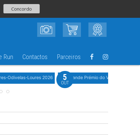
Concordo
e Run
Contactos
Parceiros
5
Evento WeTimi
res-Odivelas-Loures 2026
10º Grande Prémio do Vale Grande 20
OUT