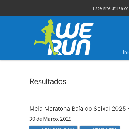
Este site utiliza 
Iní
8
Evento WeT
8ª Corrida de São 
AGO
Resultados
Meia Maratona Baía do Seixal 2025 
30 de Março, 2025