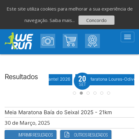
Este site utiliza cookies para melhorar a sua experiência de
navegação.
Saiba mais...
Concordo
Toggl
navig
Resultados
6
20
Evento WeTiming
ª Corrida da Festa do Avante! 2026
Meia Maratona Loures-Odivel
T
SET
Meia Maratona Baía do Seixal 2025 - 21km
30 de Março, 2025
IMPRIMIR RESULTADOS
OUTROS RESULTADOS