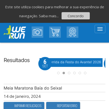
Este site utiliza cookies para melhorar a sua experiência de
navegação.
Saiba mais...
Concordo
Toggl
navig
Resultados
8
6
Evento WeTiming
Evento WeTiming
 Corrida de São Romão
37ª Corrida da Festa do Avante! 2026
M
GO
SET
Meia Maratona Baía do Seixal
14 de Janeiro, 2024
IMPRIMIR RESULTADOS
REPORTAR ERRO