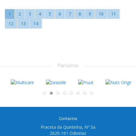
1
2
3
4
5
6
7
8
9
10
11
12
13
14
Parceiros
Contactos
Praceta da Quintinha, Nº 5a
2620-161 Odivelas