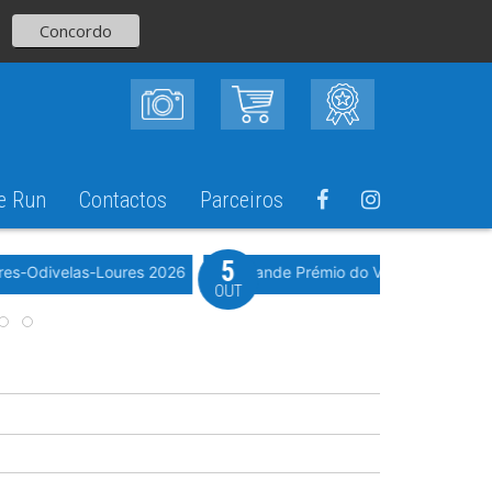
Concordo
e Run
Contactos
Parceiros
5
Evento WeTimi
res-Odivelas-Loures 2026
10º Grande Prémio do Vale Grande 20
OUT