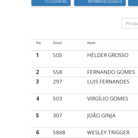
FOTOGRAFIAS
IMPRIMIR RESULTADOS
Pos.
Dorsal
Nome
1
505
HÉLDER GROSSO
2
558
FERNANDO GOMES
3
297
LUIS FERNANDES
4
503
VIRGÍLIO GOMES
5
307
JOÃO GINJA
6
5868
WESLEY TRIGGER