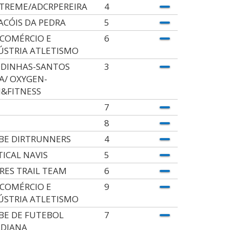
TREME/ADCRPEREIRA
4
ACÓIS DA PEDRA
5
. COMÉRCIO E
6
ÚSTRIA ATLETISMO
DINHAS-SANTOS
3
VA/ OXYGEN-
&FITNESS
7
8
BE DIRTRUNNERS
4
TICAL NAVIS
5
RES TRAIL TEAM
6
. COMÉRCIO E
9
ÚSTRIA ATLETISMO
BE DE FUTEBOL
7
DIANA