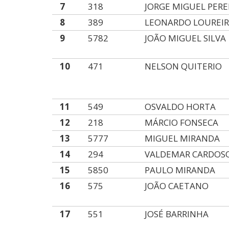
7
318
JORGE MIGUEL PERE
8
389
LEONARDO LOUREI
9
5782
JOÃO MIGUEL SILVA
10
471
NELSON QUITERIO
11
549
OSVALDO HORTA
12
218
MÁRCIO FONSECA
13
5777
MIGUEL MIRANDA
14
294
VALDEMAR CARDOS
15
5850
PAULO MIRANDA
16
575
JOÃO CAETANO
17
551
JOSÉ BARRINHA