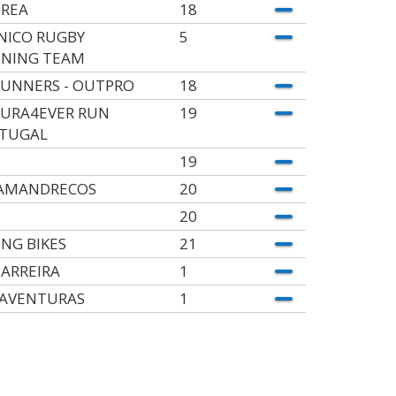
REA
18
NICO RUGBY
5
NING TEAM
UNNERS - OUTPRO
18
URA4EVER RUN
19
TUGAL
19
AMANDRECOS
20
20
ING BIKES
21
BARREIRA
1
AVENTURAS
1