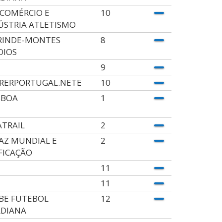
. COMÉRCIO E
10
ÚSTRIA ATLETISMO
RINDE-MONTES
8
OIOS
9
RERPORTUGAL.NETE
10
SBOA
1
ATRAIL
2
PAZ MUNDIAL E
2
FICAÇÃO
11
11
BE FUTEBOL
12
DIANA