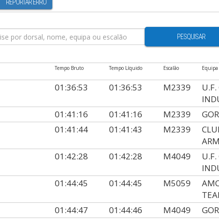
REPORTAR ERRO
PESQUISAR
Tempo Bruto
Tempo Líquido
Escalão
Equipa
01:36:53
01:36:53
M2339
U.F
IND
01:41:16
01:41:16
M2339
GOR
01:41:44
01:41:43
M2339
CLU
AR
01:42:28
01:42:28
M4049
U.F
IND
01:44:45
01:44:45
M5059
AMC
TE
01:44:47
01:44:46
M4049
GOR