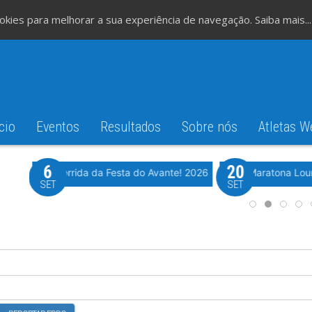
cookies para melhorar a sua experiência de navegação.
Saiba mais...
cio
Eventos
Resultados
Sobre nós
Atletas W
6
20
iming
Evento WeTiming
Romão
37ª Corrida da Festa do Avante! 2026
Meia Maratona Lou
SET
SET