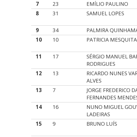
7
23
EMÍLIO PAULINO
8
31
SAMUEL LOPES
9
34
PALMIRA QUINHAM
10
10
PATRICIA MESQUIT
11
17
SÉRGIO MANUEL BA
RODRIGUES
12
13
RICARDO NUNES VA
ALVES
13
7
JORGE FREDERICO D
FERNANDES MENDE
14
16
NUNO MIGUEL GOU
LADEIRAS
15
9
BRUNO LUÍS