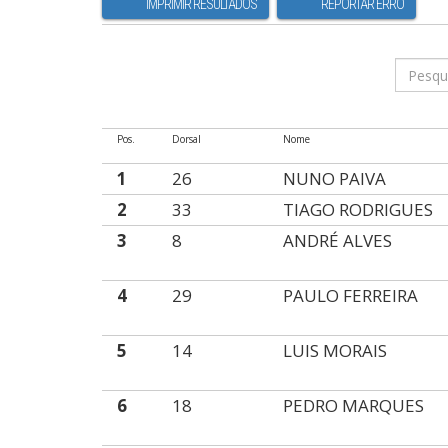
IMPRIMIR RESULTADOS
REPORTAR ERRO
Pos.
Dorsal
Nome
1
26
NUNO PAIVA
2
33
TIAGO RODRIGUES
3
8
ANDRÉ ALVES
4
29
PAULO FERREIRA
5
14
LUIS MORAIS
6
18
PEDRO MARQUES