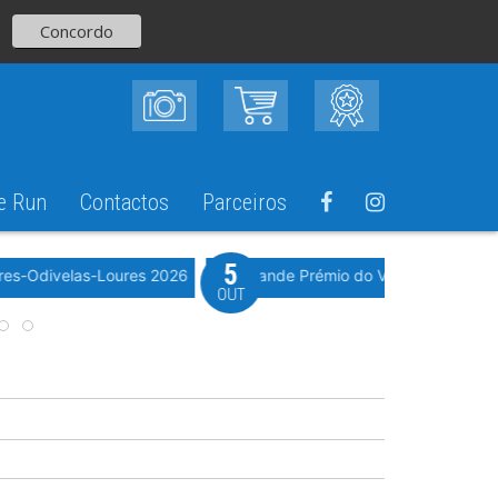
Concordo
e Run
Contactos
Parceiros
5
Evento WeTimi
res-Odivelas-Loures 2026
10º Grande Prémio do Vale Grande 20
OUT