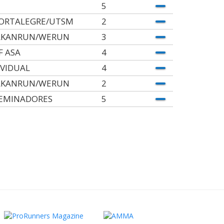
5
ORTALEGRE/UTSM
2
KANRUN/WERUN
3
F ASA
4
IVIDUAL
4
KANRUN/WERUN
2
EMINADORES
5