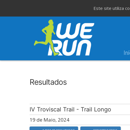
Este site utiliza 
Iní
8
Evento WeT
8ª Corrida de São 
AGO
Resultados
IV Troviscal Trail - Trail Longo
19 de Maio, 2024