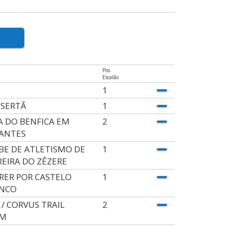
Pos.
Escalão
1
 SERTÃ
1
A DO BENFICA EM
2
ANTES
BE DE ATLETISMO DE
1
REIRA DO ZÊZERE
RER POR CASTELO
1
NCO
 / CORVUS TRAIL
2
AM