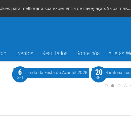
cookies para melhorar a sua experiência de navegação.
Saiba mais...
cio
Eventos
Resultados
Sobre nós
Atletas W
6
20
iming
Evento WeTiming
Romão
37ª Corrida da Festa do Avante! 2026
Meia Maratona Lou
SET
SET