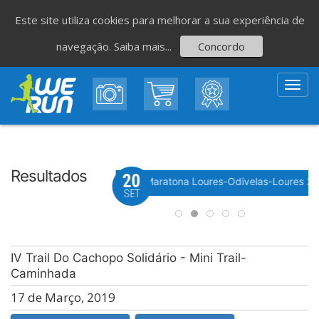
Este site utiliza cookies para melhorar a sua experiência de
navegação.
Saiba mais...
Concordo
Toggl
navig
Resultados
20
Evento WeTiming
 Festa do Avante! 2026
Meia Maratona Loures-Odivelas-Loures 2
SET
IV Trail Do Cachopo Solidário - Mini Trail-
Caminhada
17 de Março, 2019