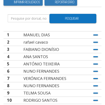
IMPRIMIR RESULTADOS
REPORTAR ERRO
PESQUISAR
1
MANUEL DIAS
2
rafael cavaco
3
FABIANO DIONÍSIO
4
ANA SANTOS
5
ANTÓNIO TEIXEIRA
6
NUNO FERNANDES
7
VERÓNICA FERNANDES
8
NUNO FERNANDES
9
TELMA SOUSA
10
RODRIGO SANTOS