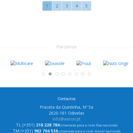
1
2
3
4
5
Parceiros
Contactos
Praceta da Quintinha, Nº 5a
2620-161 Odivelas
info@werun.pt
TL (+351)
218 228 784
(chamada para a rede fixa nacional)
TM (+351)
963 704 536
(chamada para a rede móvel nacional)