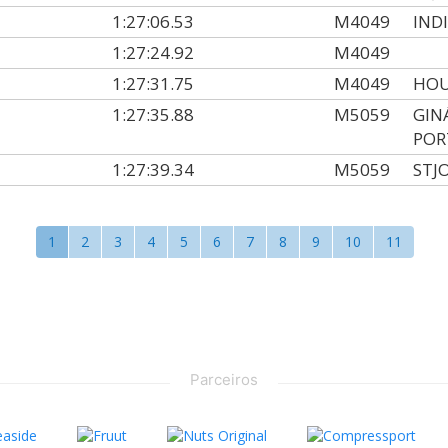
1:27:06.53
M4049
IND
1:27:24.92
M4049
1:27:31.75
M4049
HOU
1:27:35.88
M5059
GIN
POR
1:27:39.34
M5059
STJ
1
2
3
4
5
6
7
8
9
10
11
Parceiros