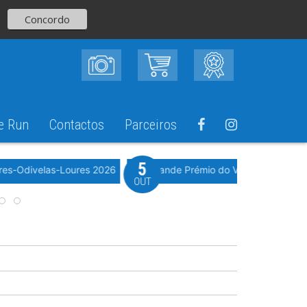
Concordo
e Run
Contactos
Parceiros
5
Evento WeTimi
res-Odivelas-Loures 2026
10º Grande Prémio do Vale Grande 20
OUT