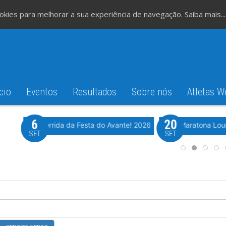
cookies para melhorar a sua experiência de navegação.
Saiba mais...
cio
Eventos
Resultados
Sobre nós
Atletas W
6
20
iming
Evento WeTiming
Romão
37ª Corrida da Festa do Avante! 2026
Meia Maratona Lou
SET
SET