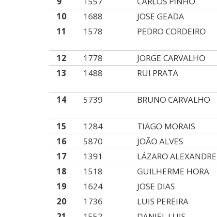
9
1557
CARLOS PINHO
10
1688
JOSE GEADA
11
1578
PEDRO CORDEIRO
12
1778
JORGE CARVALHO
13
1488
RUI PRATA
14
5739
BRUNO CARVALHO
15
1284
TIAGO MORAIS
16
5870
JOÃO ALVES
17
1391
LÁZARO ALEXANDRE
18
1518
GUILHERME HORA
19
1624
JOSE DIAS
20
1736
LUIS PEREIRA
21
1552
DANIEL LUIS