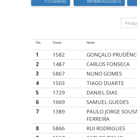
FOTOGRAFIAS
IMPRIMIR RESULTADOS
Pos.
Dorsal
Nome
1
1582
GONÇALO PRUDÊNC
2
1487
CARLOS FONSECA
3
5867
NUNO GOMES
4
1503
TIAGO DUARTE
5
1729
DANIEL DIAS
6
1669
SAMUEL GUEDES
7
1389
PAULO JORGE SOUS
FERREIRA
8
5866
RUI RODRIGUES