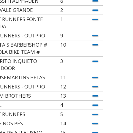
SSFITALPHADEN
8
 VALE GRANDE
2
T RUNNERS FONTE
1
DA
UNNERS - OUTPRO
9
TA'S BARBERSHOP #
10
OLA BIKE TEAM #
ÍRITO INQUIETO
3
TDOOR
SEMARTINS BELAS
11
UNNERS - OUTPRO
12
M BROTHERS
13
L
4
T RUNNERS
5
S NOS PÉS
14
BE DE ATLETISMO
15