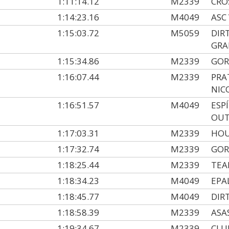
1:11:14.12
M2339
CRO
1:14:23.16
M4049
ASC
1:15:03.72
M5059
DIR
GRA
1:15:34.86
M2339
GOR
1:16:07.44
M2339
PRA
NIC
1:16:51.57
M4049
ESP
OU
1:17:03.31
M2339
HOU
1:17:32.74
M2339
GOR
1:18:25.44
M2339
TEA
1:18:34.23
M4049
EPA
1:18:45.77
M4049
DIR
1:18:58.39
M2339
ASA
1:19:34.67
M2339
CLU