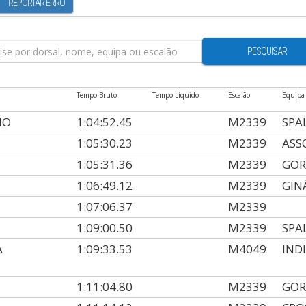
REPORTAR ERRO
PESQUISAR
Tempo Bruto
Tempo Líquido
Escalão
Equipa
IO
1:04:52.45
M2339
SPA
1:05:30.23
M2339
ASS
1:05:31.36
M2339
GOR
1:06:49.12
M2339
GIN
1:07:06.37
M2339
1:09:00.50
M2339
SPA
A
1:09:33.53
M4049
IND
1:11:04.80
M2339
GOR