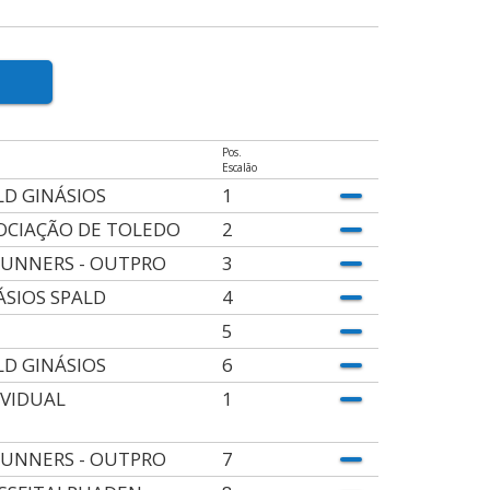
Pos.
Escalão
LD GINÁSIOS
1
OCIAÇÃO DE TOLEDO
2
UNNERS - OUTPRO
3
ÁSIOS SPALD
4
5
LD GINÁSIOS
6
IVIDUAL
1
UNNERS - OUTPRO
7