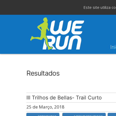
Este site utiliza 
Iní
8
Evento WeT
8ª Corrida de São 
AGO
Resultados
III Trilhos de Bellas- Trail Curto
25 de Março, 2018