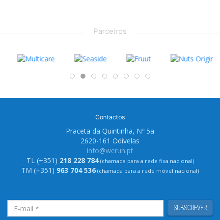
Parceiros
Contactos
Praceta da Quintinha, Nº 5a
2620-161 Odivelas
info@werun.pt
TL (+351)
218 228 784
(chamada para a rede fixa nacional)
TM (+351)
963 704 536
(chamada para a rede móvel nacional)
SUBSCREVER