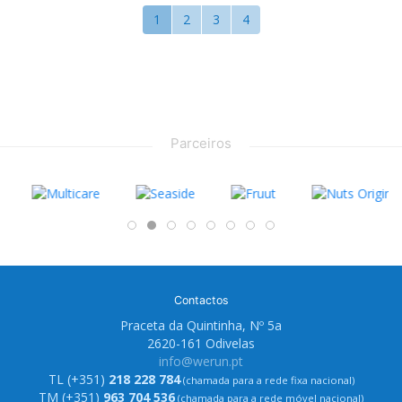
1
2
3
4
Parceiros
Contactos
Praceta da Quintinha, Nº 5a
2620-161 Odivelas
info@werun.pt
TL (+351)
218 228 784
(chamada para a rede fixa nacional)
TM (+351)
963 704 536
(chamada para a rede móvel nacional)