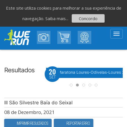
Este site utiliza cookies para melhorar a sua experiência de
navegação.
Saiba mais...
Concordo
Toggl
navig
Resultados
20
Evento WeTiming
 Festa do Avante! 2026
Meia Maratona Loures-Odivelas-Loures 2
SET
III São Silvestre Baía do Seixal
08 de Dezembro, 2021
IMPRIMIR RESULTADOS
REPORTAR ERRO