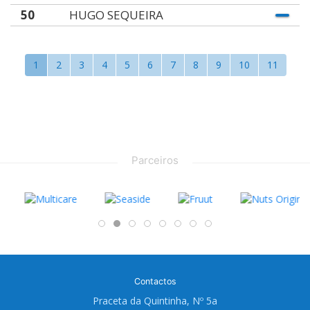
50
HUGO SEQUEIRA
1
2
3
4
5
6
7
8
9
10
11
Parceiros
Contactos
Praceta da Quintinha, Nº 5a