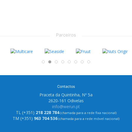
Parceiros
Contactos
Praceta da Quintinha, Nº 5a
2620-161 Odivelas
info@werun.pt
TL (+351)
218 228 784
(chamada para a rede fixa nacional)
TM (+351)
963 704 536
(chamada para a rede móvel nacional)