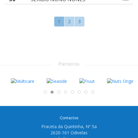
1
2
3
Parceiros
Contactos
Praceta da Quintinha, Nº 5a
2620-161 Odivelas