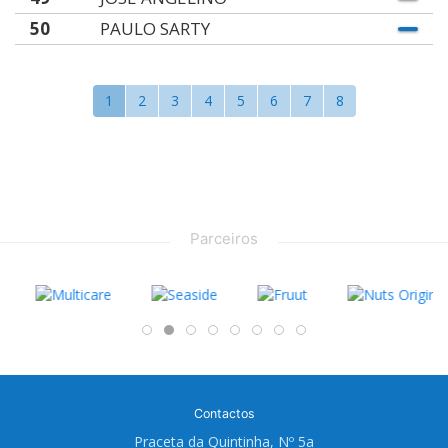
50
PAULO SARTY
1
2
3
4
5
6
7
8
Parceiros
Contactos
Praceta da Quintinha, Nº 5a