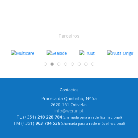
Parceiros
Contactos
Praceta da Quintinha, Nº 5a
2620-161 Odivelas
info@werun.pt
TL (+351)
218 228 784
(chamada para a rede fixa nacional)
TM (+351)
963 704 536
(chamada para a rede móvel nacional)