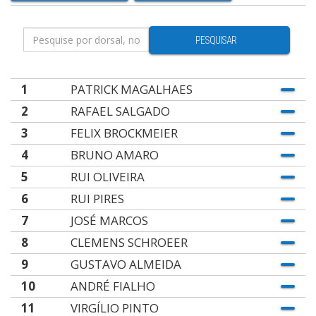
PESQUISAR
1
PATRICK MAGALHAES
2
RAFAEL SALGADO
3
FELIX BROCKMEIER
4
BRUNO AMARO
5
RUI OLIVEIRA
6
RUI PIRES
7
JOSÉ MARCOS
8
CLEMENS SCHROEER
9
GUSTAVO ALMEIDA
10
ANDRÉ FIALHO
11
VIRGÍLIO PINTO