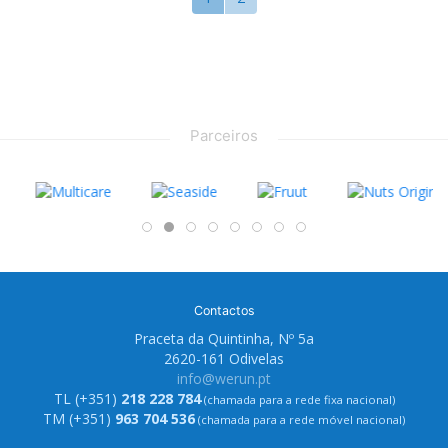
Parceiros
Contactos
Praceta da Quintinha, Nº 5a
2620-161 Odivelas
info@werun.pt
TL (+351)
218 228 784
(chamada para a rede fixa nacional)
TM (+351)
963 704 536
(chamada para a rede móvel nacional)