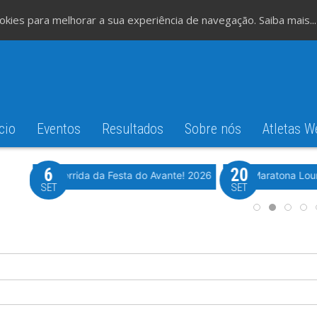
cookies para melhorar a sua experiência de navegação.
Saiba mais...
cio
Eventos
Resultados
Sobre nós
Atletas W
6
20
iming
Evento WeTiming
Romão
37ª Corrida da Festa do Avante! 2026
Meia Maratona Lou
SET
SET