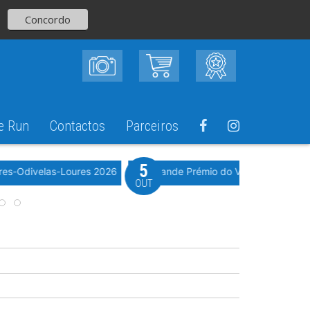
Concordo
e Run
Contactos
Parceiros
5
Evento WeTimi
res-Odivelas-Loures 2026
10º Grande Prémio do Vale Grande 20
OUT