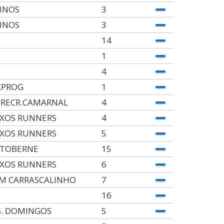
INOS
3
INOS
3
14
1
4
XPROG
1
.RECR.CAMARNAL
4
XOS RUNNERS
4
XOS RUNNERS
5
TOBERNE
15
XOS RUNNERS
6
M CARRASCALINHO
7
16
S. DOMINGOS
5