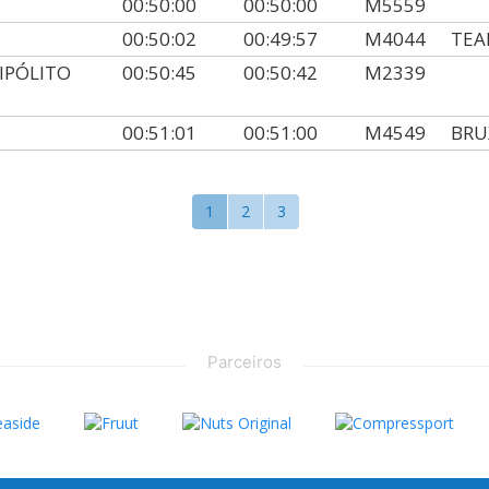
00:50:00
00:50:00
M5559
00:50:02
00:49:57
M4044
TEA
HIPÓLITO
00:50:45
00:50:42
M2339
00:51:01
00:51:00
M4549
BRU
1
2
3
Parceiros