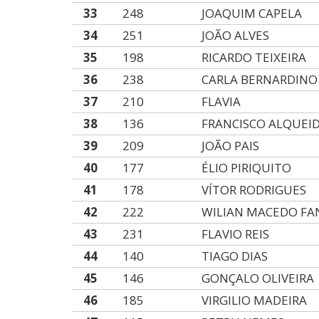
33
248
JOAQUIM CAPELA
34
251
JOÃO ALVES
35
198
RICARDO TEIXEIRA
36
238
CARLA BERNARDINO
37
210
FLAVIA
38
136
FRANCISCO ALQUEI
39
209
JOÃO PAIS
40
177
ÉLIO PIRIQUITO
41
178
VÍTOR RODRIGUES
42
222
WILIAN MACEDO F
43
231
FLAVIO REIS
44
140
TIAGO DIAS
45
146
GONÇALO OLIVEIRA
46
185
VIRGILIO MADEIRA