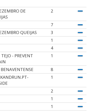
DEZEMBRO DE
2
IJAS
7
DEZEMBRO QUEIJAS
3
1
4
 TEJO - PREVENT
1
AIN
 BENAVENTENSE
8
KANDRUN.PT-
1
SIDE
2
1
1