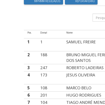
IMPRIMIR RESULTADOS
REPORTAR ERRO
Pos.
Dorsal
Nome
1
1
SAMUEL FREIRE
2
188
BRUNO MIGUEL FE
DOS SANTOS
3
247
ROBERTO LADEIRAS
4
173
JESUS OLIVEIRA
5
108
MARCO BELO
6
201
HUGO RODRIGUES
7
104
TIAGO ANDRÉ MEN