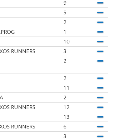
9
5
2
XPROG
1
10
XOS RUNNERS
3
2
2
11
A
2
XOS RUNNERS
12
13
XOS RUNNERS
6
3