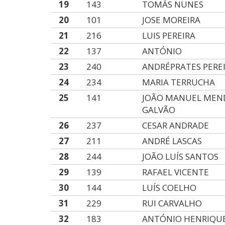
19
143
TOMÁS NUNES
20
101
JOSE MOREIRA
21
216
LUIS PEREIRA
22
137
ANTÓNIO
23
240
ANDRÉPRATES PERE
24
234
MARIA TERRUCHA
25
141
JOÃO MANUEL MEN
GALVÃO
26
237
CESAR ANDRADE
27
211
ANDRÉ LASCAS
28
244
JOÃO LUÍS SANTOS
29
139
RAFAEL VICENTE
30
144
LUÍS COELHO
31
229
RUI CARVALHO
32
183
ANTÓNIO HENRIQU