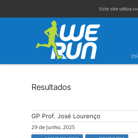
Este site utiliza 
Iní
8
Evento WeT
8ª Corrida de São 
AGO
Resultados
GP Prof. José Lourenço
29 de Junho, 2025