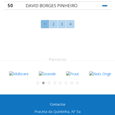
50
DAVID BORGES PINHEIRO
1
2
3
4
Parceiros
Contactos
Praceta da Quintinha, Nº 5a