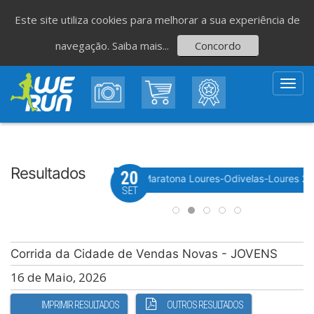
Este site utiliza cookies para melhorar a sua experiência de
navegação.
Saiba mais...
Concordo
Toggl
navig
Resultados
20
Evento WeTiming
 Festa do Avante! 2026
Meia Maratona Loures-Odivelas-Loures 2
SET
Corrida da Cidade de Vendas Novas - JOVENS
16 de Maio, 2026
IMPRIMIR RESULTADOS
OUTROS RESULTADOS