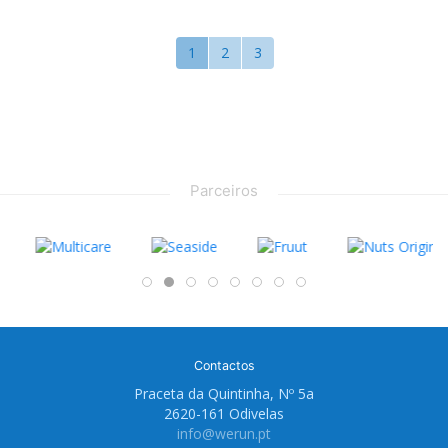
1
2
3
Parceiros
Contactos
Praceta da Quintinha, Nº 5a
2620-161 Odivelas
info@werun.pt