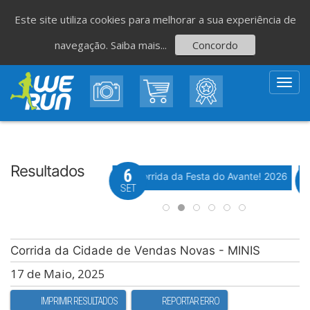
Este site utiliza cookies para melhorar a sua experiência de
navegação.
Saiba mais...
Concordo
Toggl
navig
Resultados
8
6
Evento WeTiming
Evento WeTiming
 Corrida de São Romão
37ª Corrida da Festa do Avante! 2026
M
GO
SET
Corrida da Cidade de Vendas Novas - MINIS
17 de Maio, 2025
IMPRIMIR RESULTADOS
REPORTAR ERRO