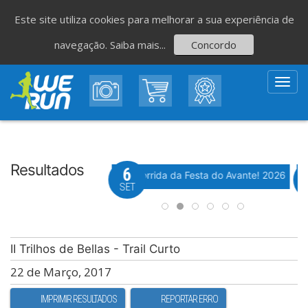
Este site utiliza cookies para melhorar a sua experiência de
navegação.
Saiba mais...
Concordo
Toggl
navig
Resultados
8
6
Evento WeTiming
Evento WeTiming
 Corrida de São Romão
37ª Corrida da Festa do Avante! 2026
M
GO
SET
II Trilhos de Bellas - Trail Curto
22 de Março, 2017
IMPRIMIR RESULTADOS
REPORTAR ERRO