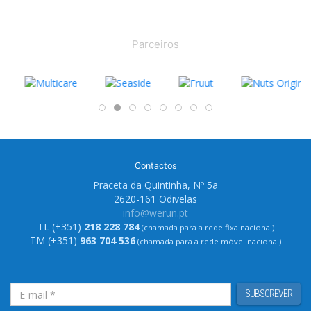
Parceiros
Contactos
Praceta da Quintinha, Nº 5a
2620-161 Odivelas
info@werun.pt
TL (+351)
218 228 784
(chamada para a rede fixa nacional)
TM (+351)
963 704 536
(chamada para a rede móvel nacional)
SUBSCREVER