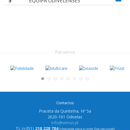
5
EQUIPA ODIVELENSES
Parceiros
Contactos
Praceta da Quintinha, Nº 5a
2620-161 Odivelas
info@werun.pt
TL (+351)
218 228 784
(chamada para a rede fixa nacional)