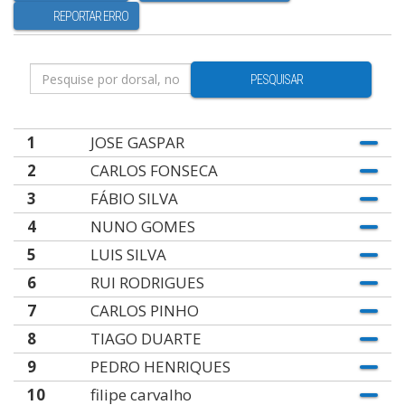
REPORTAR ERRO
PESQUISAR
1
JOSE GASPAR
2
CARLOS FONSECA
3
FÁBIO SILVA
4
NUNO GOMES
5
LUIS SILVA
6
RUI RODRIGUES
7
CARLOS PINHO
8
TIAGO DUARTE
9
PEDRO HENRIQUES
10
filipe carvalho