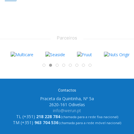
Parceiros
Contactos
Praceta da Quintinha, Nº 5a
2620-161 Odivelas
info@werun.pt
TL (+351)
218 228 784
(chamada para a rede fixa nacional)
TM (+351)
963 704 536
(chamada para a rede móvel nacional)