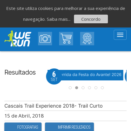
Este site utiliza cookies para melhorar a sua experiência de
navegação.
Saiba mais...
Concordo
Toggl
navig
Resultados
8
6
Evento WeTiming
Evento WeTiming
 Corrida de São Romão
37ª Corrida da Festa do Avante! 2026
M
GO
SET
Cascais Trail Experience 2018- Trail Curto
15 de Abril, 2018
FOTOGRAFIAS
IMPRIMIR RESULTADOS